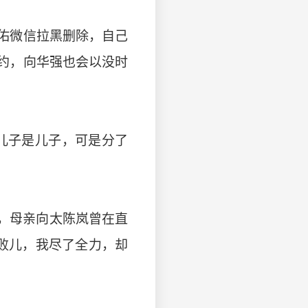
佑微信拉黑删除，自己
约，向华强也会以没时
儿子是儿子，可是分了
祸，母亲向太陈岚曾在直
多败儿，我尽了全力，却