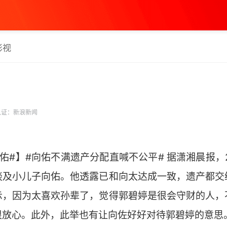
影视
证：新浪新闻
佑#】#向佑不满遗产分配直喊不公平# 据潇湘晨报，
谈及小儿子向佑。他透露已和向太达成一致，遗产都交
示，因为太喜欢孙辈了，觉得郭碧婷是很会守财的人，
很放心。此外，此举也有让向佐好好对待郭碧婷的意思