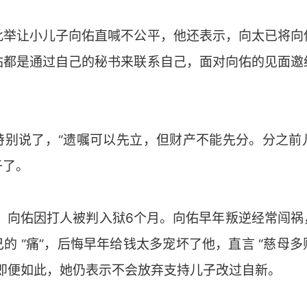
此举让小儿子向佑直喊不公平，他还表示，向太已将向
佑都是通过自己的秘书来联系自己，面对向佑的见面邀
特别说了，“遗嘱可以先立，但财产不能先分。分之前
子了。
年，向佑因打人被判入狱6个月。向佑早年叛逆经常闯
的 “痛”，后悔早年给钱太多宠坏了他，直言 “慈母
但即便如此，她仍表示不会放弃支持儿子改过自新。