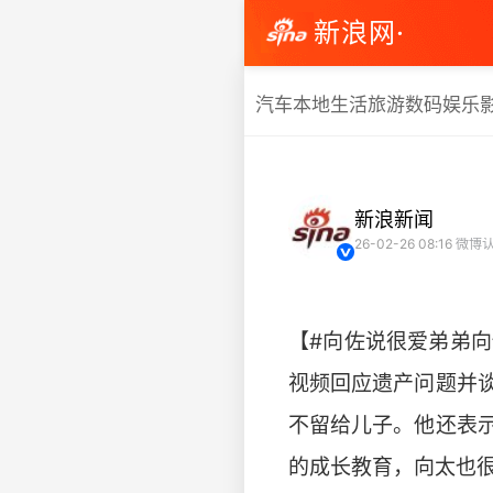
新浪网·
汽车
本地生活
旅游
数码
娱乐
新浪新闻
26-02-26 08:16
微博认
【#向佐说很爱弟弟向
视频回应遗产问题并
不留给儿子。他还表
的成长教育，向太也