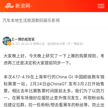
新浪网·
汽车
本地生活
旅游
数码
娱乐
影视
王一博奶瓶管家
26-02-26 22:12
微博认证：超话粉丝大咖（王一博超话）
大家晚上好，今天晚上研究了一下上赛的购票规则，考
虑再三还是决定和大家提前同步一下。
本次4.17-4.19在上海举行的China Gt 中国超级跑车锦
标赛第一站，2月24日@ChinaGT 发布3月2日开始售
票，相比去年比赛售票时间提前太多，我们为了以防万
一，在赛车场做好应援防止意外情况发生，听取粉丝私
信建议拉群，捡一些新粉/想去看赛车的粉丝等，防止出