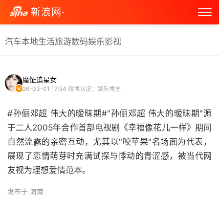
新浪网·
汽车
本地生活
旅游
数码
娱乐
影视
魔怔追星女
26-03-01 17:54
微博认证：娱乐博主
#孙俪邓超 伟大的暧昧期#"孙俪邓超 伟大的暧昧期"源
于二人2005年合作首部电视剧《幸福像花儿一样》期间
自然流露的亲密互动，尤其以"咬苹果"名场面为代表，
展现了恋情萌芽时充满试探与悸动的青涩感，被当代网
友视为理想爱情范本。 ​
发布于 海南