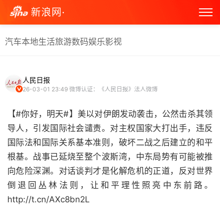
新浪网·
汽车
本地生活
旅游
数码
娱乐
影视
人民日报
26-03-01 23:49
微博认证：《人民日报》法人微博
【#你好，明天#】美以对伊朗发动袭击，公然击杀其领
导人，引发国际社会谴责。对主权国家大打出手，违反
国际法和国际关系基本准则，破坏二战之后建立的和平
根基。战事已延烧至整个波斯湾，中东局势有可能被推
向危险深渊。对话谈判才是化解危机的正道，反对世界
倒退回丛林法则，让和平理性照亮中东前路。
http://t.cn/AXc8bn2L