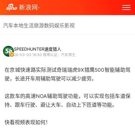
新浪网·
汽车
本地生活
旅游
数码
娱乐
影视
SPEEDHUNTER速度猎人
26-03-03 16:30
微博认证：汽车博主
在京城快速路实际测试奇瑞瑞虎9X猎鹰500智能辅助驾
驶，长途开车用辅助驾驶可以减少疲劳。
这款车的高速NOA辅助驾驶功能，可以实现包括车道保
持、跟车行驶、避让大车、自动上下匝道等功能。
快看视频表现如何！