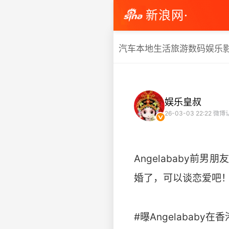
新浪网·
汽车
本地生活
旅游
数码
娱乐
娱乐皇叔
26-03-03 22:22
微博
Angelababy前
婚了，可以谈恋爱吧
#曝Angelababy在