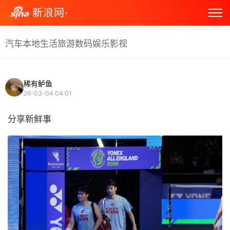
新浪网·
汽车
本地生活
旅游
数码
娱乐
影视
稀有鲈鱼
26-03-04 04:01
分享新鲜事 ​