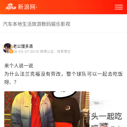
新浪网·
汽车
本地生活
旅游
数码
娱乐
影视
老公馒多滴
26-03-07 20:10
微博认证：体育博主
来个人说一说
为什么法兰克福没有劳改，整个球队可以一起去吃饭
呀、？ ​