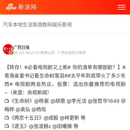
新浪网·
汽车
本地生活
旅游
数码
娱乐
影视
广西日报
26-03-08 21:13
微博认证：广西日报官方微博
【转存！#必看电视剧又上新# 你的清单有哪部剧？】#
青海省委书记看生命树落泪##太平年到底带火了多少东
西# 电视剧两会热议，投票：选出你最推荐的电视剧
~（来源：央视新闻）
📺《生命树》@杨紫 @胡歌 @李光洁 @张哲华1649 @
梅婷 @袁弘 @杨烁
📺《两京十五日》@成毅 @林更新 等
📺《逐玉》@张凌赫z @田曦薇 等