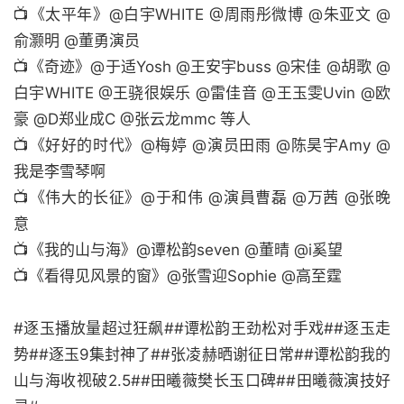
📺《太平年》@白宇WHITE @周雨彤微博 @朱亚文 @
俞灏明 @董勇演员
📺《奇迹》@于适Yosh @王安宇buss @宋佳 @胡歌 @
白宇WHITE @王骁很娱乐 @雷佳音 @王玉雯Uvin @欧
豪 @D郑业成C @张云龙mmc 等人
📺《好好的时代》@梅婷 @演员田雨 @陈昊宇Amy @
我是李雪琴啊
📺《伟大的长征》@于和伟 @演員曹磊 @万茜 @张晚
意
📺《我的山与海》@谭松韵seven @董晴 @i奚望
📺《看得见风景的窗》@张雪迎Sophie @高至霆
#逐玉播放量超过狂飙##谭松韵王劲松对手戏##逐玉走
势#​#逐玉9集封神了##张凌赫晒谢征日常##谭松韵我的
山与海收视破2.5##田曦薇樊长玉口碑##田曦薇演技好