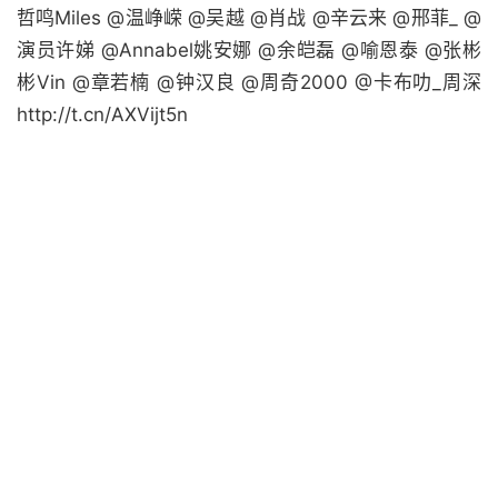
哲鸣Miles @温峥嵘 @吴越 @肖战 @辛云来 @邢菲_ @
演员许娣 @Annabel姚安娜 @余皑磊 @喻恩泰 @张彬
彬Vin @章若楠 @钟汉良 @周奇2000 @卡布叻_周深
http://t.cn/AXVijt5n