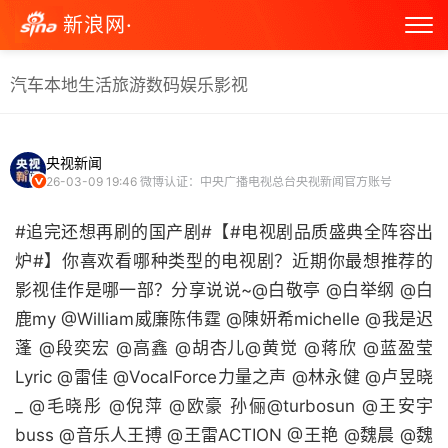
新浪网·
汽车
本地生活
旅游
数码
娱乐
影视
央视新闻
26-03-09 19:46
微博认证：中央广播电视总台央视新闻官方账号
#追完还想再刷的国产剧#【#电视剧品质盛典全阵容出
炉#】你喜欢看哪种类型的电视剧？近期你最想推荐的
影视佳作是哪一部？分享说说~@白敬亭 @白举纲 @白
鹿my @William威廉陈伟霆 @陳妍希michelle @我是迟
蓬 @段奕宏 @高鑫 @胡杏儿@黄觉 @蒋欣 @蓝盈莹
Lyric @雷佳 @VocalForce力量之声 @林永健 @卢昱晓
_ @毛晓彤 @倪萍 @欧豪 孙俪@turbosun @王安宇
buss @音乐人王搏 @王雷ACTION @王艳 @魏晨 @魏