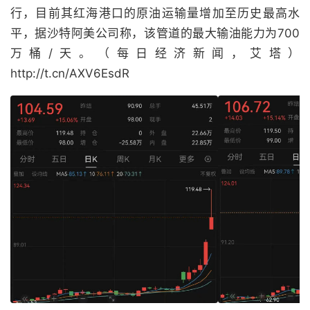
行，目前其红海港口的原油运输量增加至历史最高水
平，据沙特阿美公司称，该管道的最大输油能力为700
万桶/天。（每日经济新闻，艾塔）
http://t.cn/AXV6EsdR