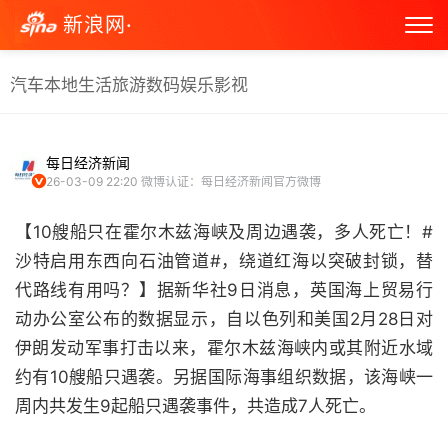
新浪网·
汽车
本地生活
旅游
数码
娱乐
影视
每日经济新闻
26-03-09 22:20
微博认证：每日经济新闻官方微博
【10艘船只在霍尔木兹海峡及周边遇袭，多人死亡！#
沙特启用东西向石油管道#，绕道红海以突破封锁，替
代路线有用吗？】据新华社9日消息，英国海上贸易行
动办公室公布的数据显示，自以色列和美国2月28日对
伊朗发动军事打击以来，霍尔木兹海峡内或其附近水域
约有10艘船只遇袭。另据国际海事组织数据，该海峡一
周内共发生9起船只遇袭事件，共造成7人死亡。