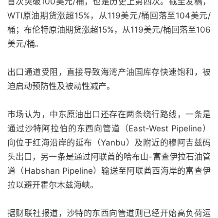
首次突破100美元/桶，也是历史上第四次。截至发稿，
WTI原油期货涨超15%，从119美元/桶回落至104美元/
桶；布伦特原油期货涨超15%，从119美元/桶回落至106
美元/桶。
出口通道受阻，直接导致海湾产油国库存快速饱和，被
迫启动预防性及被动性减产。
市场认为，中东原油出口还存在两条绕行路线，一条是
通过沙特阿拉伯的东西向管道（East-West Pipeline）
向位于红海沿岸的延布（Yanbu）及附近的穆阿吉兹码
头出口，另一条是通过阿联酋的哈布山-富查伊拉石油管
道（Habshan Pipeline）输送至阿联酋西海岸的富查伊
拉以避开霍尔木兹海峡。
据财联社报道，沙特的东西向管道则已经开始高负荷运