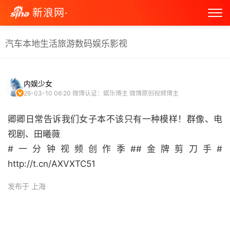
新浪网·
汽车
本地生活
旅游
数码
娱乐
影视
内娱少女
26-03-10 06:20
微博认证：娱乐博主 微博原创视频博主
卿卿日常告诉我们女子本不该只有一种模样！群像、电
视剧、田曦薇
#一分钟视频创作季##金牌剪刀手#
http://t.cn/AXVXTC51 ​
发布于 上海