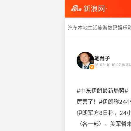
新浪网·
汽车
本地生活
旅游
数码
娱乐
笔骨子
26-03-10 10:07
微博
#中东伊朗最新局势#
厉害了！#伊朗称24
伊朗军方8日称，24
（各一部）。美军暂