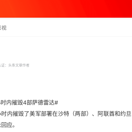
影视
认证：头条文章作者
小时内摧毁4部萨德雷达#
小时内摧毁了美军部署在沙特（两部）、阿联酋和约旦
未回应。