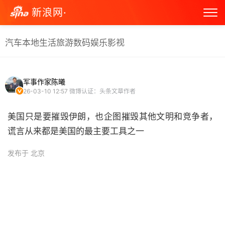
新浪网·
汽车
本地生活
旅游
数码
娱乐
影视
军事作家陈曦
26-03-10 12:57
微博认证：头条文章作者
美国只是要摧毁伊朗，也企图摧毁其他文明和竞争者，
谎言从来都是美国的最主要工具之一
发布于 北京