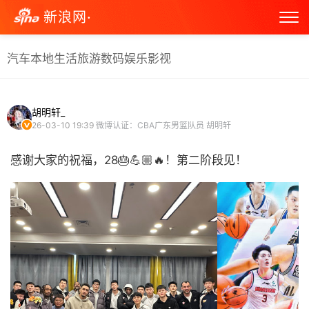
新浪网·
汽车
本地生活
旅游
数码
娱乐
影视
胡明轩_
26-03-10 19:39
微博认证：CBA广东男篮队员 胡明轩
感谢大家的祝福，28🎂💪🏼🔥！第二阶段见！ ​