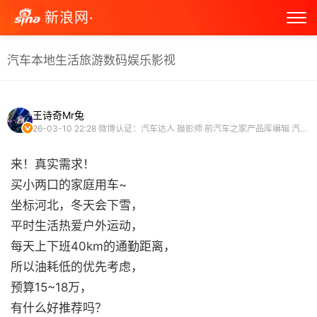
新浪网·
汽车
本地生活
旅游
数码
娱乐
影视
王诗奇Mr兔
26-03-10 22:28
微博认证：汽车达人 摄影师 前汽车之家产品库编辑 汽车之家超级试驾员 汽车博主
来！真实需求！
买小两口的家庭用车~
坐标河北，冬天会下雪，
平时生活热爱户外运动，
每天上下班40km的通勤距离，
所以油耗低的优先考虑，
预算15~18万，
有什么好推荐吗？