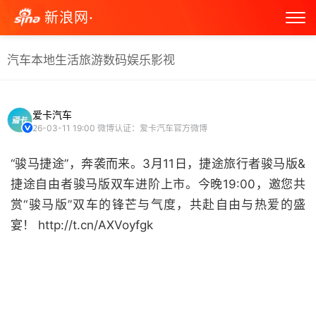
新浪网·
汽车
本地生活
旅游
数码
娱乐
影视
爱卡汽车
26-03-11 19:00
微博认证：爱卡汽车官方微博
“骏马捷途”，奔袭而来。3月11日，捷途旅行者骏马版&
捷途自由者骏马版双车进阶上市。今晚19:00，邀您共
赏“骏马版”双车的锋芒与气度，共赴自由与热爱的盛
宴！ http://t.cn/AXVoyfgk ​