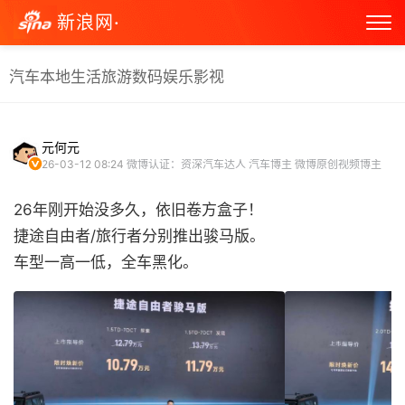
新浪网·
汽车
本地生活
旅游
数码
娱乐
影视
元何元
26-03-12 08:24
微博认证：资深汽车达人 汽车博主 微博原创视频博主
26年刚开始没多久，依旧卷方盒子！
捷途自由者/旅行者分别推出骏马版。
车型一高一低，全车黑化。 ​