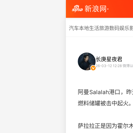
新浪网·
汽车
本地生活
旅游
数码
娱乐
长庚星夜君
26-03-12 12:28
微博认
阿曼Salalah港
燃料储罐被击中起火
萨拉拉正是因为霍尔木