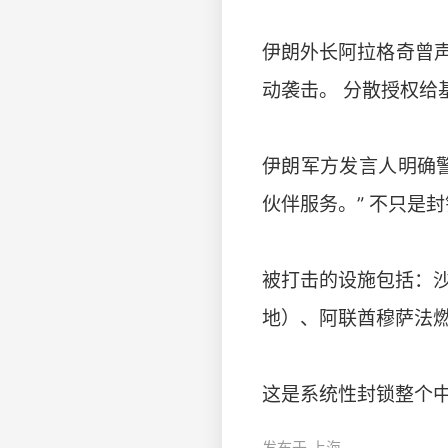
伊朗外长阿拉格奇曾
动袭击。 分散授权
伊朗军方发言人明确
伙伴服务。” 不只是
被打击的设施包括：沙特
地）、阿联酋穆萨法
这是系统性封锁整个
发布于 上海