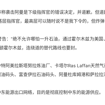
声称袭击阿曼是下级指挥官的错误决定，并道歉。但道
给基层指挥官，最高层可以随时说不是我下令的，但炸
警告：“绝不允许哪怕一升石油，通过霍尔木兹为美国
封锁霍尔木兹，连绕道的替代路线也要封。
阿美拉斯塔努拉炼油厂、卡塔尔Ras Laffan天然
燃油码头、富查伊拉石油码头、阿曼杜库姆港和萨拉拉
中东能源出口网络，目的是彻底控制中东的能源供应。