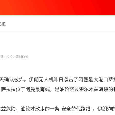
影视
证：投资内容创作者
口，昨天确认被炸。伊朗无人机昨日袭击了阿曼最大港口
。萨拉拉位于阿曼最南端，是油轮绕过霍尔木兹海峡的
兹危险，油轮才改走的一条”安全替代路线”，伊朗炸