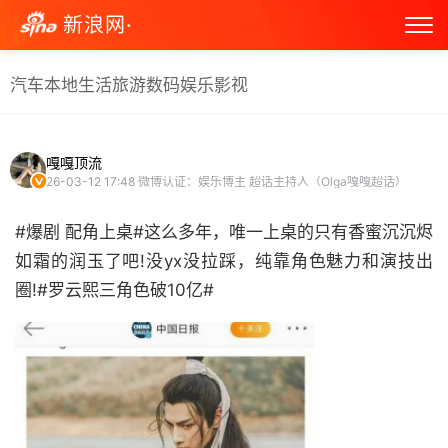
新浪网·
汽车
本地生活
旅游
数码
娱乐
影视
嘎嘎顶流
26-03-12 17:48
微博认证：娱乐博主 超话主持人（Olga嘎嘎超话）
#爆剧 配角上桌#这么多年，唯一上桌的只有香蜜沉沉烬
如霜的润玉了吧!没yx没拉踩，纯靠角色魅力和演技出
圈!#罗云熙三角色破10亿# ​