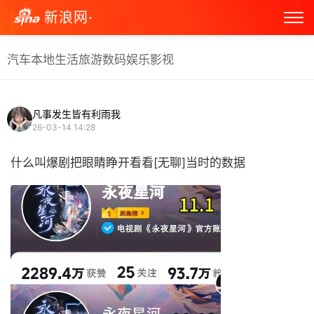
新浪网·
汽车
本地生活
旅游
数码
娱乐
影视
凡事发生皆有利雨我
26-03-14 14:28
什么叫爆剧把眼睛睁开看看[无聊]当时的数据 ​