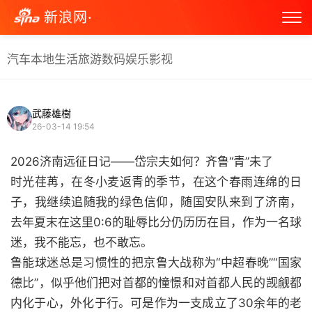
新浪网·
汽车
本地生活
旅游
数码
娱乐
影视
武藤雄樹
26-03-14 19:54
2026济南远征日记——岱宗夫如何？齐鲁“青”未了
时光荏苒，在冬小麦返青的季节，在这个春雨连绵的日
子，我继续追随我的绿色信仰，随国安队来到了济南，
去年夏末在这里0:6的耻辱比分仍历历在目，作为一名球
迷，我不能忘，也不敢忘。
鲁能球迷总是习惯性的把京鲁大战称为“中超春晚”“国家
德比”，似乎他们把对首都的憧憬和对首都人民的觊觎都
内化于心，外化于行。可是作为一支成立了30余年的老