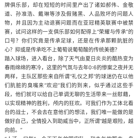
牌俱乐部，却在短短的时间里产出了诸如郝伟、金敬
道、孙准浩、戴琳等涉及假赌黑、人品败坏的问题人
物，并且因为主动退赛问题而在亚冠精英联赛中被禁
赛，试问这样的一支俱乐部如何配得上“荣耀与传承”的
口号？你们究竟是传承足球，还是在传承那颗肮脏的
心？抑或是传承吃不上葡萄说葡萄酸的传统美德？
踏入球场，进入看台，除了天气由夏日炎炎的酷热变为
春雨绵绵的寒冷，这里的气氛与去年0:6的惨案之夜并无
两样，主队区那些来自所谓“礼仪之邦”的球迷仍在以他
们肮脏的臭嘴来“欢迎”我们的到来，似乎通过这些手
段，他们就可以给自己单调无聊的生活带来一丝慰藉，
以实现精神的胜利，颅内的狂欢。可我们作为工体北看
台的战士，不会去在意他们的想法，我们唯一能做的是
做好自己，全情投入到助威当中，正所谓“越是艰险，越
向前。”