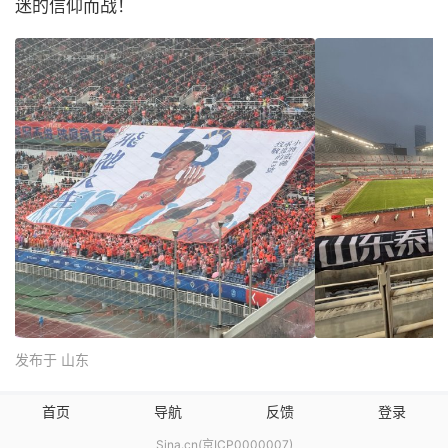
迷的信仰而战！
发布于 山东
首页
导航
反馈
登录
Sina.cn(京ICP0000007)