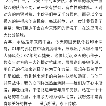
“人活一口气”，今天下午的国安队，和去年的那支一盘
散沙的队伍不同，是一支有拼劲，有血性的球队。面对
对方的凶狠对抗，小伙子们并无半分愠色，而是以全情
投入的拼搏来创造机会，每球必争，这一度让我看到了
希望：我们至少不会在今天残阵的情况下，在这里再次
大比分输球。
青年，永远是未来的中坚。今天的国安队令我印象深
刻，01年的孔特在中场调度组织，展现出了从容不迫的
大师风范；07年的邓捷夫，这位比我小8天的小伙子，
数次与对方的三大外援对抗成功，屡屡送出关键传球，
用自己的行动来诠释了何为青年力量。我想在看台里同
样是如此，看到越来越多的弟弟妹妹参加远征，与他们
并肩战斗，我的心同样是热血沸腾——我们为了心中所
爱，奔赴山海，不惜路途辛苦与舟车劳顿，站在一个个
客场的看台里，不遗余力地为球队助威，我想这才是青
春最美好的样子——爱我所爱，永不停歇。