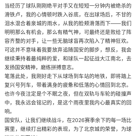
当经历了球队刚刚绝平对手又在短短一分钟内被绝杀的
滑铁卢，我的心情顿时跌入谷底，在出球场后，不甘的
泪水混合着泉城的雨水，从我的脸颊滑落而下——我们
明明那么有机会，那么有精气神，可最终还是败给了阵
容齐整的对手，让一些无脑球盲再次陷入了精神狂欢。
可这并不意味着我要放弃追随国安的脚步，想反，我会
继续秉持着最纯粹的爱，和球队一起征战大江南北，去
发扬国安精神，磨练拼搏意志。
笔落此处，我刚好走下从球场到车站的地铁，即将踏上
复兴号列车，带着满身的疲惫和低落的心情回到北京。
也许今夜注定是个不眠之夜，但在双轨与车轮的碰撞声
中，我永远会铭记的，是这个雨夜里我内心最真实的回
响。
国安队，让我们继续战斗，在2026赛季余下的每一场比
赛里，继续打出精彩的表现，为了北京城的荣誉，为球