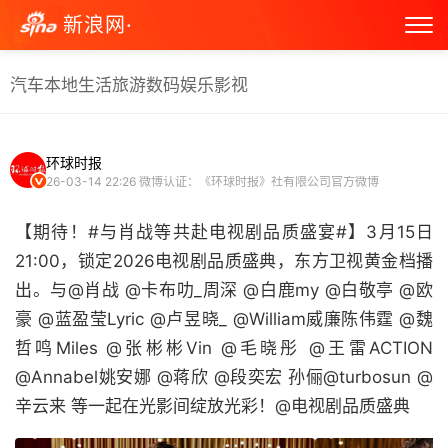
新浪网·
汽车
本地生活
旅游
数码
娱乐
影视
环球时报
26-03-14 22:26
微博认证：《环球时报》社有限公司官方微博
【期待！#与肖战等共赴电视剧品质盛宴#】3月15日
21:00，锁定2026电视剧品质盛典，东方卫视黄金档播
出。与@肖战 @卡布叻_周深 @白鹿my @白敬亭 @欧
豪 @蓝盈莹Lyric @卢昱晓_ @William威廉陈伟霆 @魏
哲鸣Miles @张彬彬Vin @毛晓彤 @王雷ACTION
@Annabel姚安娜 @蒋欣 @段奕宏 孙俪@turbosun @
辛云来 等一起在光影间绽放光彩！@电视剧品质盛典