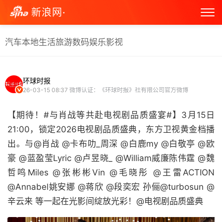
新浪网·
汽车
本地生活
旅游
数码
娱乐
影视
环球时报
26-03-15 08:37
微博认证：《环球时报》社有限公司官方微博
【期待！#与肖战等共赴电视剧品质盛宴#】3月15日
21:00，锁定2026电视剧品质盛典，东方卫视黄金档播
出。与@肖战 @卡布叻_周深 @白鹿my @白敬亭 @欧
豪 @蓝盈莹Lyric @卢昱晓_ @William威廉陈伟霆 @魏
哲鸣Miles @张彬彬Vin @毛晓彤 @王雷ACTION
@Annabel姚安娜 @蒋欣 @段奕宏 孙俪@turbosun @
辛云来 等一起在光影间绽放光彩！@电视剧品质盛典