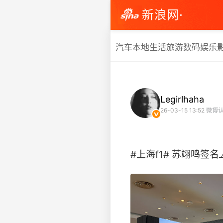
新浪网·
汽车
本地生活
旅游
数码
娱乐
Legirlhaha
26-03-15 13:52
微博认
#上海f1# 苏翊鸣签名🧢