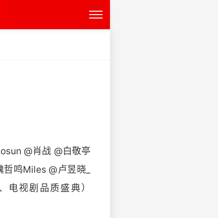
sun @肖战 @白敬亭
哲鸣Miles @卢昱晓_
闻、电视剧品质盛典）