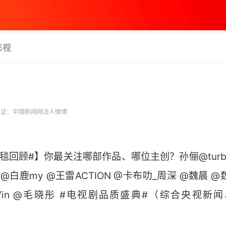
影视
证：中国新闻网法人微博
回顾#】你最关注哪部作品、哪位主创？孙俪@turbo
霆 @白鹿my @王雷ACTION @卡布叻_周深 @魏晨 @魏
Vin @毛晓彤 #电视剧品质盛典#（综合央视新
​