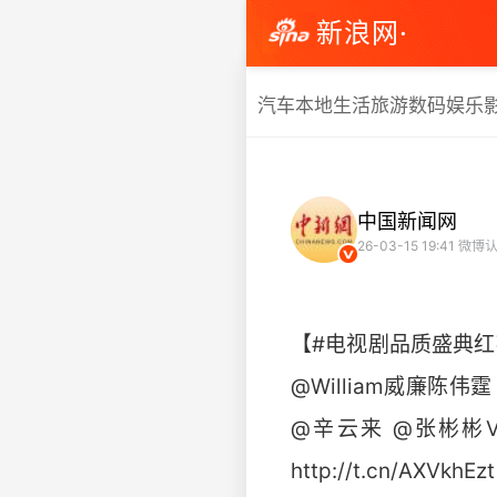
新浪网·
汽车
本地生活
旅游
数码
娱乐
中国新闻网
26-03-15 19:41
微博认
【#电视剧品质盛典红毯
@William威廉陈伟
@辛云来 @张彬彬
http://t.cn/AXVkhEzt 