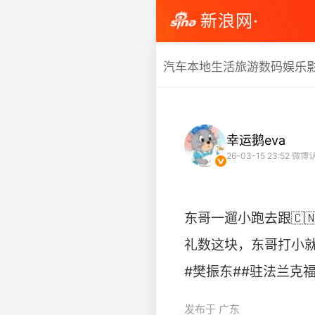
新浪网·
汽车
本地生活
旅游
数码
娱乐
幸运鹅eva
26-03-15 23:52
微博
东哥一遛小跑去跟🇨
礼数这块，东哥打小
#樊振东##驻法兰克福总领事
发布于 广东