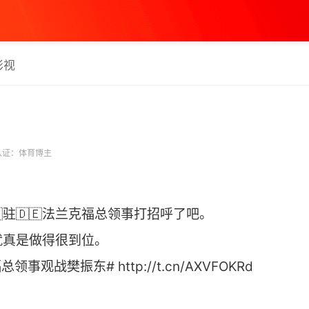
影视
认证：体育博主
驻🇩🇪法兰克福总领事打招呼了吧。
就真是做得很到位。
观战樊振东# http://t.cn/AXVFOKRd ​