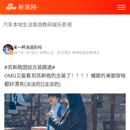
新浪网·
汽车
本地生活
旅游
数码
娱乐
影视
来一杯冰阔乐吗
26-03-18 18:01
微博认证：综艺博主 微博剪辑视频博主
#苏新皓团综古装路透#
OMG又能看到苏新皓的古装了！！！！耀眼的美貌穿啥
都好漂亮[淡淡的][淡淡的] ​