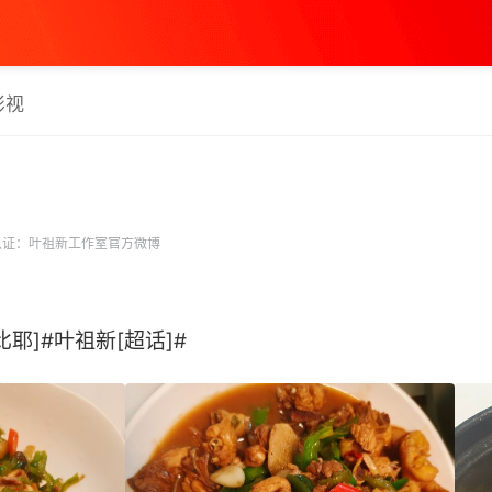
影视
证：叶祖新工作室官方微博
耶]#叶祖新[超话]# ​