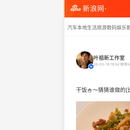
新浪网·
汽车
本地生活
旅游
数码
娱乐
叶祖新工作室
26-03-18 18:54
微博认
干饭🍚～猜猜谁做的[比