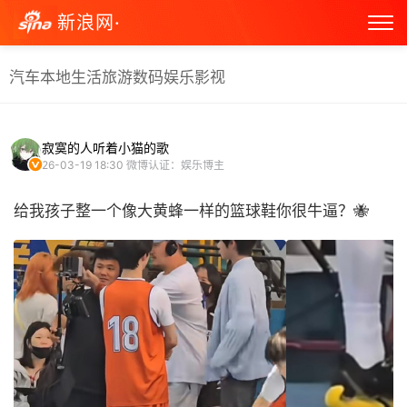
新浪网·
汽车
本地生活
旅游
数码
娱乐
影视
寂寞的人听着小猫的歌
26-03-19 18:30
微博认证：娱乐博主
给我孩子整一个像大黄蜂一样的篮球鞋你很牛逼？🐝 ​