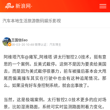
新浪网·
汽车
本地生活
旅游
数码
娱乐
影视
王国信Eeo
26-03-20 10:48
微博认证：汽车博主
阿维塔汽车@雍军_阿维塔 讲太行智控2.0技术，挺有意
思的一个案例。反美式截停。这倒不是因为要卖给美国
去，而是因为美式截停很暴力，前车被撞后基本会大甩
尾而偏离撞车其实在行驶中也会有这种追尾情况。那
么，如果没有好车身控制系统，就会出事故了。
当然，这是极端案例。太行智控2.0技术更多的应对场
景，比如湿滑路面，系统可实时监测路面附着力变化，