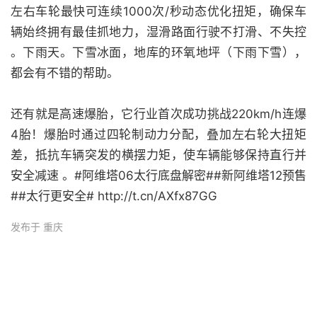
左右车轮最快可连续1000次/秒动态优化扭矩，确保车
辆始终拥有最佳抓地力，湿滑路面行驶不打滑、不失控
。下雨天。下雪冰面，地库的环氧地坪（下雨下雪），
都会有不错的帮助。
还有就是高速爆胎，它行业首次成功挑战220km/h连爆
4胎！爆胎时通过四轮制动力分配，叠加左右轮大扭矩
差，抵抗车辆突发的横摆力矩，使车辆能够保持直行并
安全减速 。#阿维塔06太行底盘解密##新阿维塔12预售
##太行更安全# http://t.cn/AXfx87GG
发布于 重庆