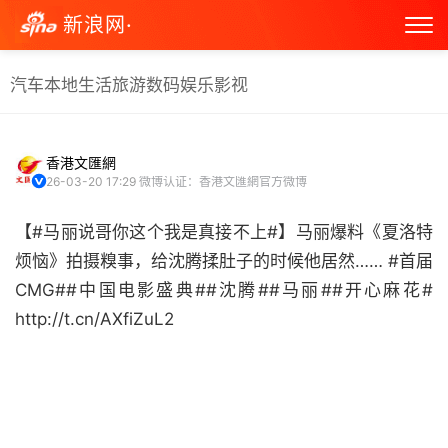
新浪网·
汽车
本地生活
旅游
数码
娱乐
影视
香港文匯網
26-03-20 17:29
微博认证：香港文匯網官方微博
【#马丽说哥你这个我是真接不上#】马丽爆料《夏洛特
烦恼》拍摄糗事，给沈腾揉肚子的时候他居然…… #首届
CMG##中国电影盛典##沈腾##马丽##开心麻花#
http://t.cn/AXfiZuL2 ​