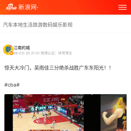
新浪网·
汽车
本地生活
旅游
数码
娱乐
影视
江南的城
26-03-20 21:31
微博认证：体育博主
惊天大冷门，吴雨佳三分绝杀战胜广东东阳光！！
#cba# ​