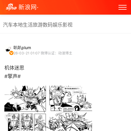
新浪网·
汽车
本地生活
旅游
数码
娱乐
影视
叭叭plum
26-03-21 01:07
微博认证：动漫博主
机体迷思
#擎声# ​