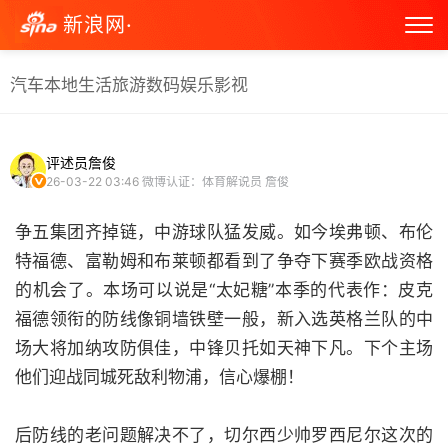
新浪网·
汽车
本地生活
旅游
数码
娱乐
影视
评述员詹俊
26-03-22 03:46
微博认证：体育解说员 詹俊
争五集团齐掉链，中游球队猛发威。如今埃弗顿、布伦
特福德、富勒姆和布莱顿都看到了争夺下赛季欧战资格
的机会了。本场可以说是“太妃糖”本季的代表作：皮克
福德领衔的防线像铜墙铁壁一般，新入选英格兰队的中
场大将加纳攻防俱佳，中锋贝托如天神下凡。下个主场
他们迎战同城死敌利物浦，信心爆棚！
后防线的老问题解决不了，切尔西少帅罗西尼尔这次的