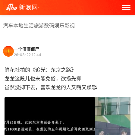
新浪网·
汽车
本地生活
旅游
数码
娱乐
影视
一个僵僵僵尸
26-03-22 12:44
鲜花社拍的《追光：东京之路》
龙龙这段儿也未能免俗，欲扬先抑
虽然没抑下去，喜欢龙龙的人又嗨又躁🥰 ​