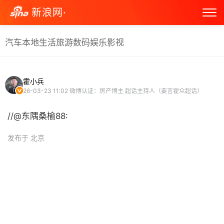
新浪网·
汽车
本地生活
旅游
数码
娱乐
影视
霍小兵
26-03-23 11:02
微博认证：房产博主 超话主持人（要言霍众超话）
//@东隅桑榆88:
发布于 北京