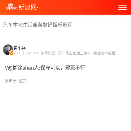
新浪网·
汽车
本地生活
旅游
数码
娱乐
影视
霍小兵
26-03-23 12:31
微博认证：房产博主 超话主持人（要言霍众超话）
//@糊涂shan人:保守可以，邪恶不行
发布于 北京