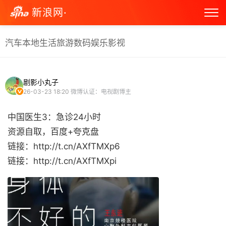
新浪网·
汽车
本地生活
旅游
数码
娱乐
影视
剧影小丸子
26-03-23 18:20
微博认证：电视剧博主
中国医生3：急诊24小时
资源自取，百度+夸克盘
链接：http://t.cn/AXfTMXp6
链接：http://t.cn/AXfTMXpi ​