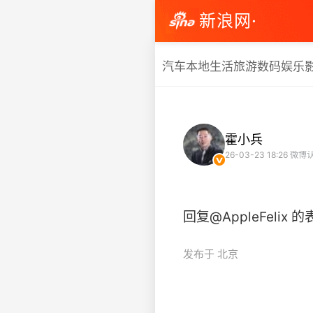
新浪网·
汽车
本地生活
旅游
数码
娱乐
霍小兵
26-03-23 18:26
微博认
回复@AppleFelix 的
发布于 北京