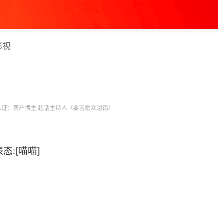
影视
证：房产博主 超话主持人（要言霍众超话）
表态:[喵喵]