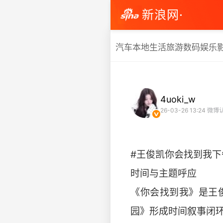
新浪网·
汽车
本地生活
旅游
数码
娱乐
4uoki_w
26-03-26 13:24
微博
#王俊凯你会找到我下午
时间与主题呼应
《你会找到我》是王俊
园》形成时间叙事闭