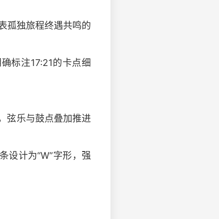
，代表孤独旅程终遇共鸣的
标注17:21的卡点细
，弦乐与鼓点叠加推进
条设计为“W”字形，强