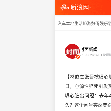
新浪网·
汽车
本地生活
旅游
数码
娱乐
封面新闻
26-03-26 14:31
微博
【林俊杰张晋被曝心
日，心源性猝死引发热
曝心脏出问题：去年
久？这个问号突然变