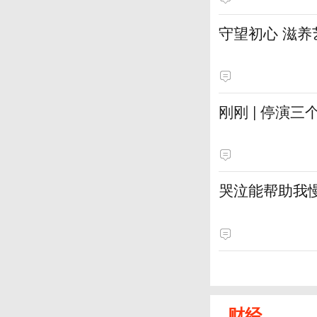
守望初心 滋养
刚刚 | 停演
哭泣能帮助我
财经