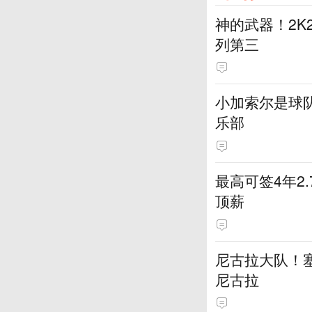
神的武器！2K
列第三
小加索尔是球
乐部
最高可签4年2
顶薪
尼古拉大队！塞
尼古拉