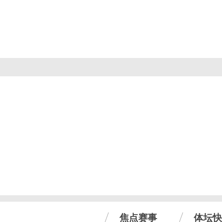
焦点赛事
体坛快