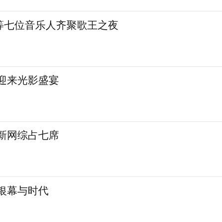
等七位音乐人齐聚歌王之夜
城迎来光影盛宴
 新网综占七席
银幕与时代