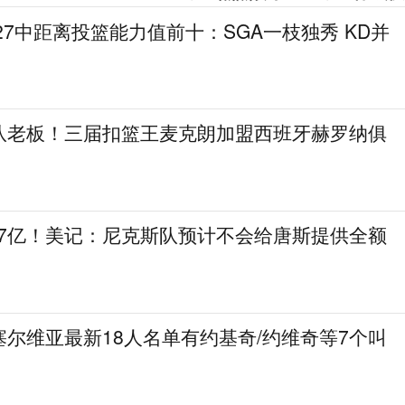
27中距离投篮能力值前十：SGA一枝独秀 KD并
队老板！三届扣篮王麦克朗加盟西班牙赫罗纳俱
.7亿！美记：尼克斯队预计不会给唐斯提供全额
尔维亚最新18人名单有约基奇/约维奇等7个叫