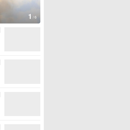
图集
2
美国：肯尼迪宣布医疗改革新举
/
6