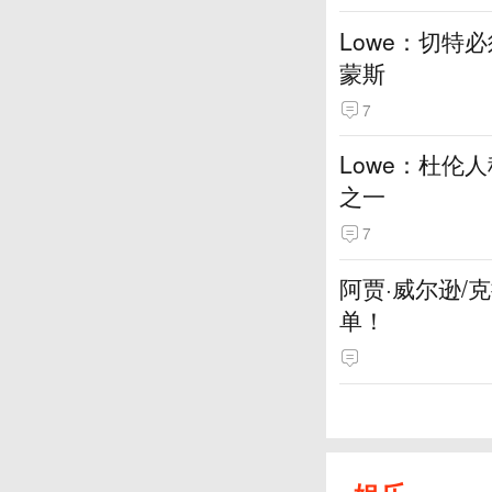
Lowe：切特
蒙斯
7
Lowe：杜伦
之一
7
阿贾·威尔逊/
单！