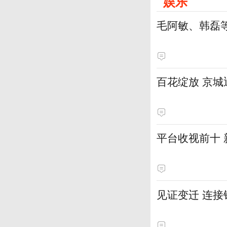
娱乐
毛阿敏、韩磊
百花绽放 京
平台收视前十
见证变迁 连接