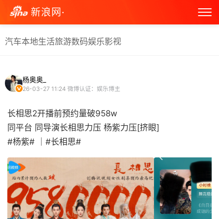
新浪网·
汽车
本地生活
旅游
数码
娱乐
影视
杨奥奥_
26-03-27 11:24
微博认证：娱乐博主
长相思2开播前预约量破958w
同平台 同导演长相思力压 杨紫力压[挤眼]
#杨紫# ｜#长相思# ​