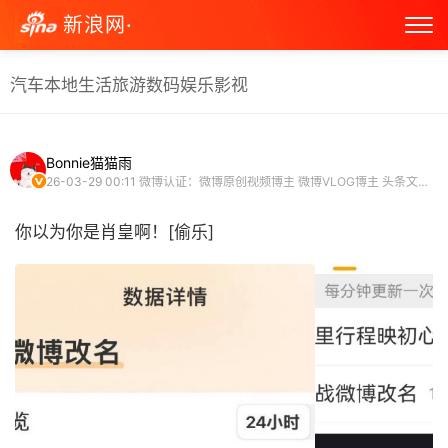
新浪网·
汽车
本地生活
旅游
数码
娱乐
影视
Bonnie猫猫雨
26-03-29 00:11
微博认证：微博原创视频博主 微博VLOG博主 头条文章作者
你以为你是肖皇啊！[偷乐] ​