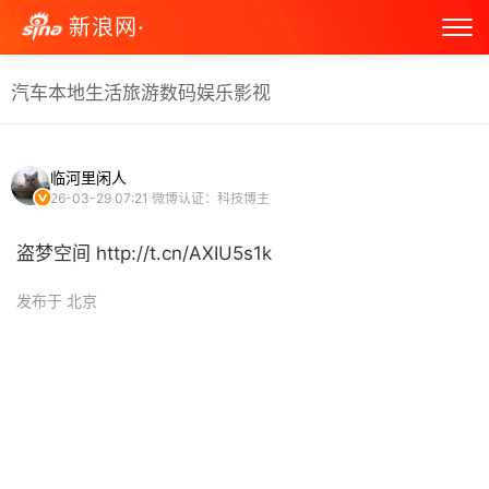
新浪网·
汽车
本地生活
旅游
数码
娱乐
影视
临河里闲人
26-03-29 07:21
微博认证：科技博主
盗梦空间 http://t.cn/AXIU5s1k ​
发布于 北京