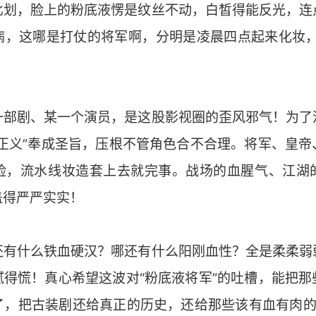
比划，脸上的粉底液愣是纹丝不动，白皙得能反光，连
病，这哪是打仗的将军啊，分明是凌晨四点起来化妆，
一部剧、某一个演员，是这股影视圈的歪风邪气！为了
即正义”奉成圣旨，压根不管角色合不合理。将军、皇帝
脸，流水线妆造套上去就完事。战场的血腥气、江湖
盖得严严实实！
还有什么铁血硬汉？哪还有什么阳刚血性？全是柔柔弱
腻得慌！真心希望这波对“粉底液将军”的吐槽，能把那
了，把古装剧还给真正的历史，还给那些该有血有肉的