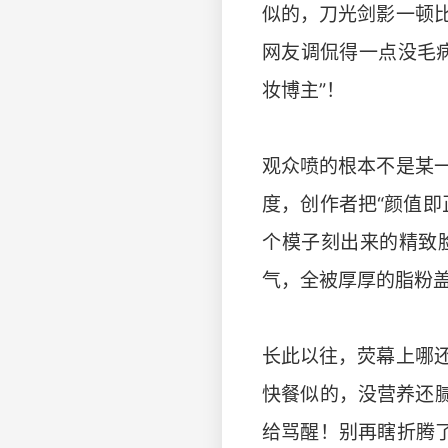
似的，刀光剑影一顿
网友调侃得一点没毛
妆博主”！
观众喷的根本不是某
度，创作者把“颜值
个模子刻出来的精致
气，全被厚厚的脂粉
长此以往，荧幕上哪
快餐似的，没营养还
给骂醒！别再瞎折腾