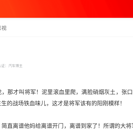
影视
认证：汽车博主
龙，那才叫将军！泥里滚血里爬，满脸硝烟灰土，张口就
生生的战场铁血味儿，这才是将军该有的阳刚模样！
，简直离谱他妈给离谱开门，离谱到家了！所谓的大将