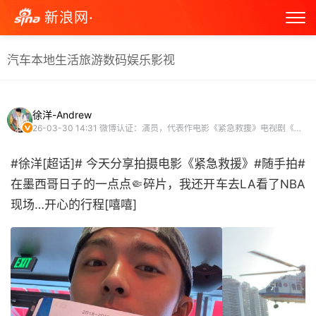
新浪网·
汽车
本地生活
旅游
数码
娱乐
影视
徐洋-Andrew
26-03-30 14:31
微博认证：演员，代表作电影《紧急救援》电视剧《深海利剑》《青春斗》 超话主持人（徐洋超话）
#徐洋[超话]# 今天分享拍摄电影《紧急救援》#随手拍#
在墨西哥日子的一点点🤏碎片，我还开车去LA看了NBA
现场…开心的行程[嘻嘻] ​