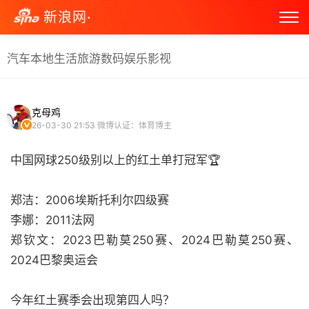
新浪网·
汽车
本地生活
旅游
数码
娱乐
影视
克母鸡
26-03-30 21:53
微博认证：体育博主
中国网球250级别以上的红土单打冠军🏆
郑洁：2006埃斯托利尔四级赛
李娜：2011法网
郑钦文：2023巴勒莫250赛、2024巴勒莫250赛、
2024巴黎奥运会
今年红土赛季会出现第四人吗？ ​