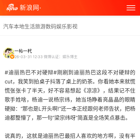
新浪网·
汽车
本地生活
旅游
数码
娱乐
影视
一杺一杙
26-03-31 12:33
微博认证：娱乐博主
#迪丽热巴不对硬辩#刚刷到迪丽热巴这段不对硬辩的
cut，我笑到拍桌子抖落了桌上的奶茶。你看她本来就慌
慌张张卡了半天，好不容易想起《凉凉》，结果记不住
歌手姓啥，杨迪一说杨宗纬，她当场睁着亮晶晶的眼睛
硬拗：“那也是L开头啊!”还一本正经跟何老师告状，把杨
迪都整懵了，那一句“梁宗纬呀”简直是全场笑点暴击。
说真的，这就是迪丽热巴最招人喜欢的地方啊，没有半