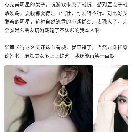
点完美明星的架子，玩游戏卡壳了就慌，想到歪点子就
敢硬掰，耍赖都耍得理直气壮，可爱得不行。对比好多
端着的明星，这种自然流露的小迷糊劲儿太戳人了，完
全就是跟朋友玩游戏输了不认账的我本人啊!
毕竟长得这么美还这么有梗，就算错了，当然是选择原
谅她啦，麻烦美女多上上综艺，我还能再笑一百期